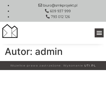
biuro@smkprojekt.pl
609 937 999
793 012 126
Autor:
admin
Wszelkie prawa zastrzeżone. Wykonanie
UTI.PL