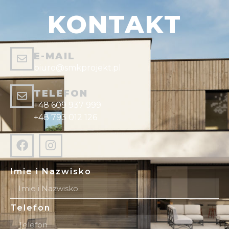
KONTAKT
E-MAIL
biuro@smkprojekt.pl
TELEFON
+48 609 937 999
+48 793 012 126
Imie i Nazwisko
Telefon