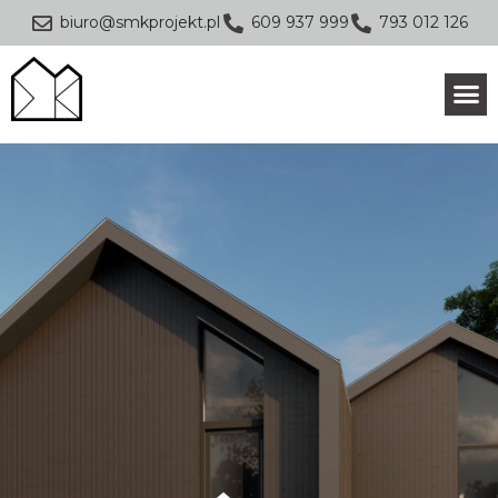
biuro@smkprojekt.pl
609 937 999
793 012 126